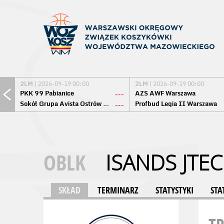
2LM
| 2026-09-19 00:00
2LM
| 2026-09-19 00:00
PKK 99 Pabianice
AZS AWF Warszawa
---
Sokół Grupa Avista Ostrów Maz.
Profbud Legia II Warszawa
---
OBLK
ISANDS JTE
SKŁAD
TERMINARZ
STATYSTYKI
STA