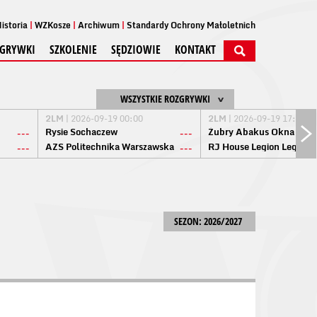
istoria
WZKosze
Archiwum
Standardy Ochrony Małoletnich
GRYWKI
SZKOLENIE
SĘDZIOWIE
KONTAKT
WSZYSTKIE ROZGRYWKI
2LM
| 2026-09-19 00:00
2LM
| 2026-09-19 17:00
Rysie Sochaczew
Żubry Abakus Okna Biał
---
---
AZS Politechnika Warszawska
RJ House Legion Legion
---
---
SEZON: 2026/2027