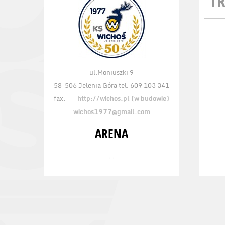
TR
ul.Moniuszki 9
58-506 Jelenia Góra tel. 609 103 341
fax. ---
http://wichos.pl (w budowie)
wichos1977@gmail.com
ARENA
, ,