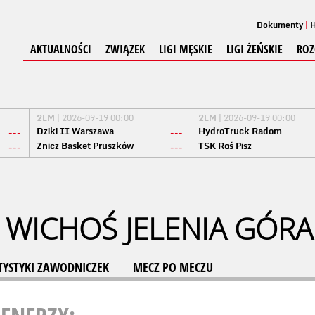
Dokumenty
H
AKTUALNOŚCI
ZWIĄZEK
LIGI MĘSKIE
LIGI ŻEŃSKIE
ROZ
2LM
| 2026-09-19 00:00
2LM
| 2026-09-19 00:00
Dziki II Warszawa
HydroTruck Radom
---
---
Znicz Basket Pruszków
TSK Roś Pisz
---
---
C WICHOŚ JELENIA GÓRA
TYSTYKI ZAWODNICZEK
MECZ PO MECZU