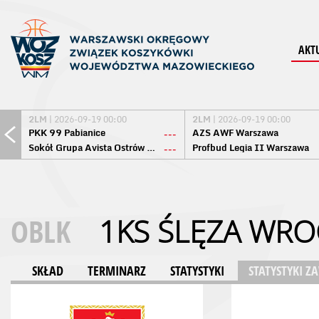
AKT
2LM
| 2026-09-19 00:00
2LM
| 2026-09-19 00:00
PKK 99 Pabianice
AZS AWF Warszawa
---
Sokół Grupa Avista Ostrów Maz.
Profbud Legia II Warszawa
---
OBLK
1KS ŚLĘZA WR
SKŁAD
TERMINARZ
STATYSTYKI
STATYSTYKI 