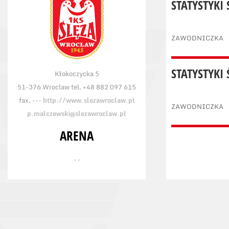
STATYSTYKI
ZAWODNICZKA
STATYSTYKI
Kłokoczycka 5
51-376 Wroclaw tel. +48 882 097 615
fax. ---
http://www.slezawroclaw.pl
ZAWODNICZKA
p.malczewski@slezawroclaw.pl
ARENA
, ,