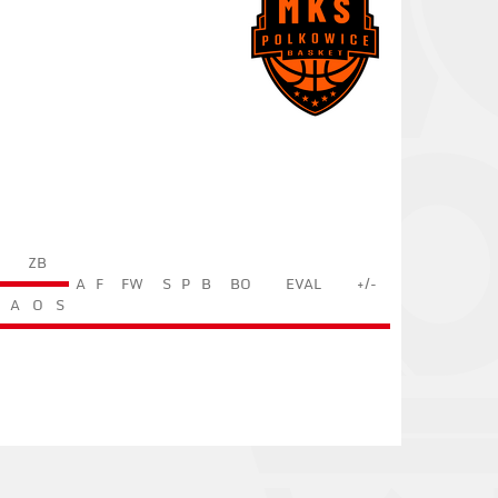
ZB
A
F
FW
S
P
B
BO
EVAL
+/-
A
O
S