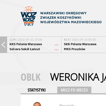
1LM
| 2026-09-21 19:00
BLK
| 2026-09-26 00:00
KKS Polonia Warszawa
SKK Polonia Warszawa
---
Solvera Sokół Łańcut
MKS Pruszków
---
OBLK
WERONIKA J
STATYSTYKI
MECZ PO MECZU
Rocznik: