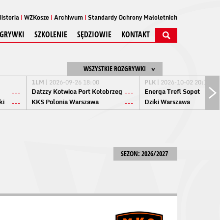
istoria
WZKosze
Archiwum
Standardy Ochrony Małoletnich
GRYWKI
SZKOLENIE
SĘDZIOWIE
KONTAKT
WSZYSTKIE ROZGRYWKI
1LM
| 2026-09-26 18:00
PLK
| 2026-10-02 20:15
Datzzy Kotwica Port Kołobrzeg
Energa Trefl Sopot
---
---
ki
KKS Polonia Warszawa
Dziki Warszawa
---
---
SEZON: 2026/2027