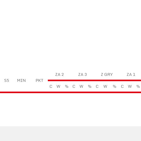
ZA 2
ZA 3
Z GRY
ZA 1
S5
MIN
PKT
C
W
%
C
W
%
C
W
%
C
W
%