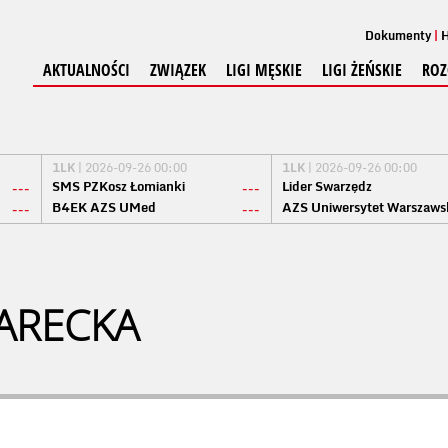
Dokumenty
H
AKTUALNOŚCI
ZWIĄZEK
LIGI MĘSKIE
LIGI ŻEŃSKIE
ROZ
1LK
| 2026-09-26 00:00
1LK
| 2026-09-26 00:00
SMS PZKosz Łomianki
Lider Swarzędz
---
---
B4EK AZS UMed
AZS Uniwersytet Warszaws
---
---
ARECKA