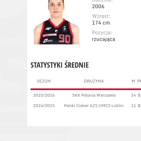
2006
Wzrost:
174 cm
Pozycja:
rzucająca
STATYSTYKI ŚREDNIE
SEZON
DRUŻYNA
M
P
2025/2026
SKK Polonia Warszawa
24
5
2024/2025
Polski Cukier AZS UMCS Lublin
11
2