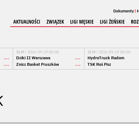
Dokumenty
H
AKTUALNOŚCI
ZWIĄZEK
LIGI MĘSKIE
LIGI ŻEŃSKIE
ROZ
2LM
| 2026-09-19 00:00
2LM
| 2026-09-19 00:00
Dziki II Warszawa
HydroTruck Radom
---
---
Znicz Basket Pruszków
TSK Roś Pisz
---
---
K