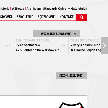
istoria
WZKosze
Archiwum
Standardy Ochrony Małoletnich
GRYWKI
SZKOLENIE
SĘDZIOWIE
KONTAKT
WSZYSTKIE ROZGRYWKI
2LM
| 2026-09-19 00:00
2LM
| 2026-09-19 17:00
Rysie Sochaczew
Żubry Abakus Okna Biał
---
---
AZS Politechnika Warszawska
RJ House Legion Legion
---
---
SEZON: 2026/2027