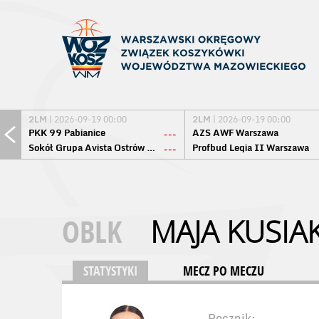
2LM
| 2026-09-19 00:00
2LM
| 2026-09-19 00:00
PKK 99 Pabianice
AZS AWF Warszawa
---
Sokół Grupa Avista Ostrów Maz.
Profbud Legia II Warszawa
---
OBLK
MAJA KUSIA
STATYSTYKI
MECZ PO MECZU
Rocznik: