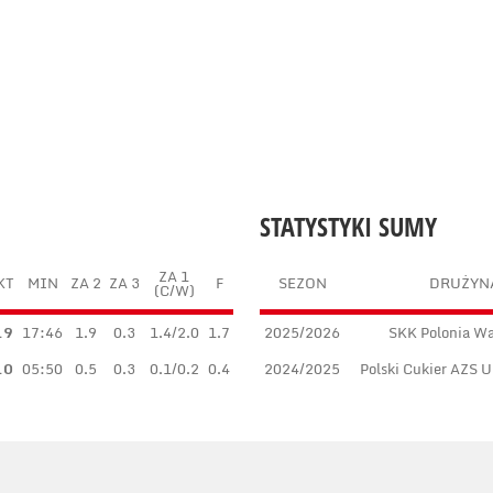
STATYSTYKI SUMY
ZA 1
KT
MIN
ZA 2
ZA 3
F
SEZON
DRUŻYN
(C/W)
.9
17:46
1.9
0.3
1.4/2.0
1.7
2025/2026
SKK Polonia W
.0
05:50
0.5
0.3
0.1/0.2
0.4
2024/2025
Polski Cukier AZS 