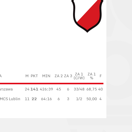
ZA 1
ZA 1
A
M
PKT
MIN
ZA 2
ZA 3
F
(C/W)
%
arszawa
24
141
426:39
45
6
33/48
68,75
40
UMCS Lublin
11
22
64:16
6
3
1/2
50,00
4