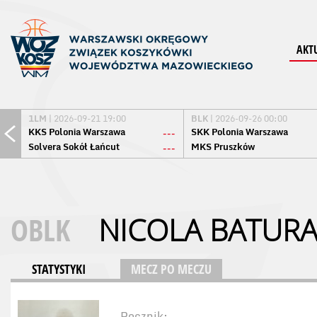
AKT
1LM
| 2026-09-21 19:00
BLK
| 2026-09-26 00:00
KKS Polonia Warszawa
SKK Polonia Warszawa
---
Solvera Sokół Łańcut
MKS Pruszków
---
OBLK
NICOLA BATUR
STATYSTYKI
MECZ PO MECZU
Rocznik: