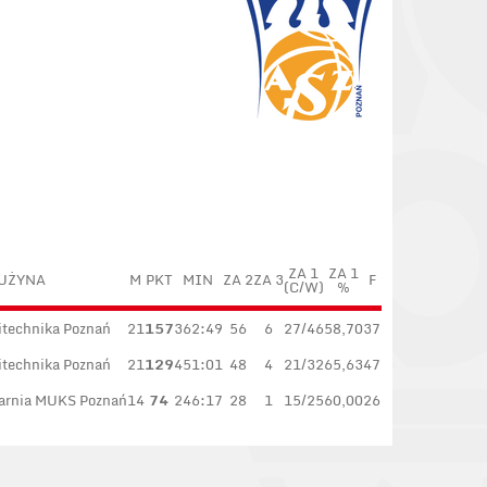
ZA 1
ZA 1
UŻYNA
M
PKT
MIN
ZA 2
ZA 3
F
(C/W)
%
itechnika Poznań
21
157
362:49
56
6
27/46
58,70
37
itechnika Poznań
21
129
451:01
48
4
21/32
65,63
47
arnia MUKS Poznań
14
74
246:17
28
1
15/25
60,00
26