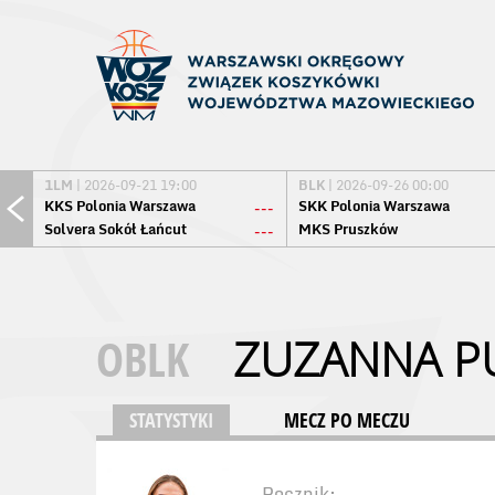
1LM
| 2026-09-21 19:00
BLK
| 2026-09-26 00:00
KKS Polonia Warszawa
SKK Polonia Warszawa
---
Solvera Sokół Łańcut
MKS Pruszków
---
OBLK
ZUZANNA P
STATYSTYKI
MECZ PO MECZU
Rocznik: