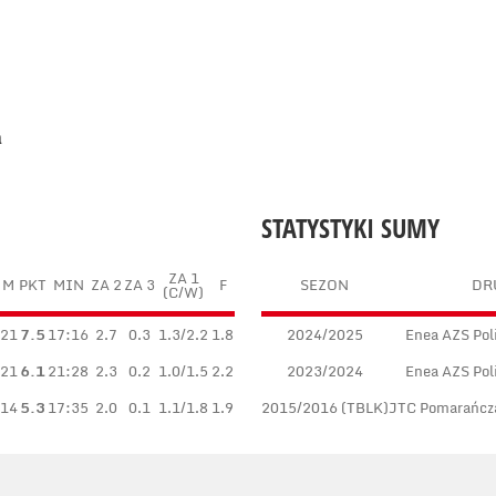
a
STATYSTYKI SUMY
ZA 1
M
PKT
MIN
ZA 2
ZA 3
F
SEZON
DR
(C/W)
21
7.5
17:16
2.7
0.3
1.3/2.2
1.8
2024/2025
Enea AZS Pol
21
6.1
21:28
2.3
0.2
1.0/1.5
2.2
2023/2024
Enea AZS Pol
14
5.3
17:35
2.0
0.1
1.1/1.8
1.9
2015/2016 (TBLK)
JTC Pomarańcz