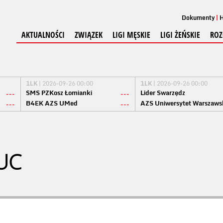
Dokumenty
H
AKTUALNOŚCI
ZWIĄZEK
LIGI MĘSKIE
LIGI ŻEŃSKIE
ROZ
1LK
| 2026-09-26 00:00
1LK
| 2026-09-26 00:00
SMS PZKosz Łomianki
Lider Swarzędz
---
---
B4EK AZS UMed
AZS Uniwersytet Warszaws
---
---
UC