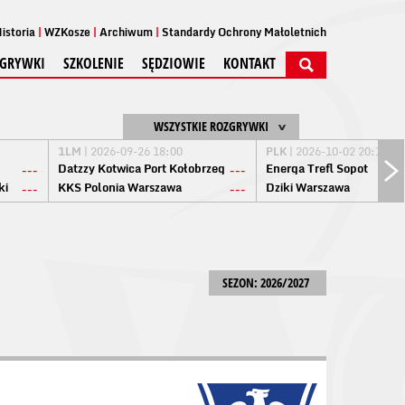
istoria
WZKosze
Archiwum
Standardy Ochrony Małoletnich
GRYWKI
SZKOLENIE
SĘDZIOWIE
KONTAKT
WSZYSTKIE ROZGRYWKI
1LM
| 2026-09-26 18:00
PLK
| 2026-10-02 20:15
Datzzy Kotwica Port Kołobrzeg
Energa Trefl Sopot
---
---
ki
KKS Polonia Warszawa
Dziki Warszawa
---
---
SEZON: 2026/2027