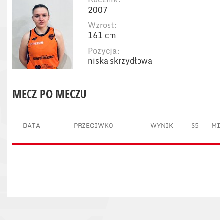
2007
Wzrost:
161 cm
Pozycja:
niska skrzydłowa
MECZ PO MECZU
DATA
PRZECIWKO
WYNIK
S5
M