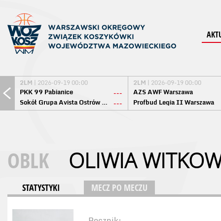
AKT
2LM
| 2026-09-19 00:00
2LM
| 2026-09-19 00:00
PKK 99 Pabianice
AZS AWF Warszawa
---
Sokół Grupa Avista Ostrów Maz.
Profbud Legia II Warszawa
---
OBLK
OLIWIA WITKO
STATYSTYKI
MECZ PO MECZU
Rocznik: