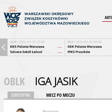
AKT
1LM
| 2026-09-21 19:00
BLK
| 2026-09-26 00:00
KKS Polonia Warszawa
SKK Polonia Warszawa
---
Solvera Sokół Łańcut
MKS Pruszków
---
OBLK
IGA JASIK
STATYSTYKI
MECZ PO MECZU
Rocznik: