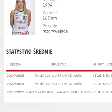
1994
Wzrost:
167 cm
Pozycja:
rozgrywająca
STATYSTYKI ŚREDNIE
SEZON
DRUŻYNA
M
PKT
MI
2024/2025
Polski Cukier AZS UMCS Lublin
21
10.9
30:
2022/2023
Polski Cukier AZS UMCS Lublin
32
12.6
32:
2021/2022
Pszczółka Polski-Cukier AZS-UMCS Lublin
26
9.8
30: