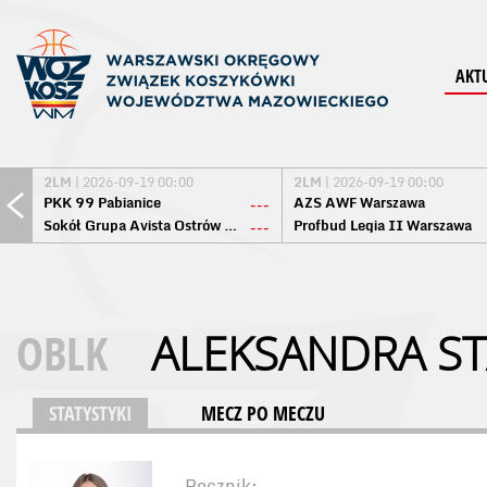
AKT
2LM
| 2026-09-19 00:00
2LM
| 2026-09-19 00:00
PKK 99 Pabianice
AZS AWF Warszawa
---
Sokół Grupa Avista Ostrów Maz.
Profbud Legia II Warszawa
---
OBLK
ALEKSANDRA S
STATYSTYKI
MECZ PO MECZU
Rocznik: