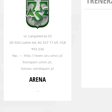
TRENER
ul. Langiewicza 22
20-032 Lublin tel. 81 537 77 69, 518
955 236
fax. ---
http://www.azs.umcs.pl
biuro@azs.umcs.pl,
tomasz.mirski@azs.pl
ARENA
, ,