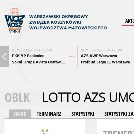
AKT
2LM
| 2026-09-19 00:00
2LM
| 2026-09-19 00:00
PKK 99 Pabianice
AZS AWF Warszawa
---
Sokół Grupa Avista Ostrów Maz.
Profbud Legia II Warszawa
---
OBLK
LOTTO AZS UMC
SKŁAD
TERMINARZ
STATYSTYKI
STATYSTYKI 