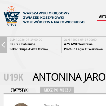
AKT
2LM
| 2026-09-19 00:00
2LM
| 2026-09-19 00:00
PKK 99 Pabianice
AZS AWF Warszawa
---
Sokół Grupa Avista Ostrów Maz.
Profbud Legia II Warszawa
---
U19K
ANTONINA JARO
STATYSTYKI
MECZ PO MECZU
Rocznik: