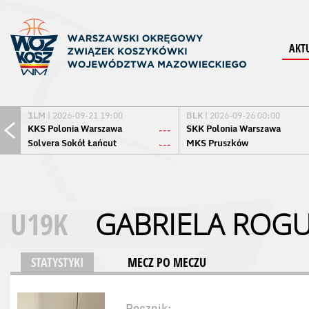
AKT
1LM
| 2026-09-21 19:00
BLK
| 2026-09-26 00:00
KKS Polonia Warszawa
SKK Polonia Warszawa
---
Solvera Sokół Łańcut
MKS Pruszków
---
U19K
GABRIELA RO
STATYSTYKI
MECZ PO MECZU
Rocznik: