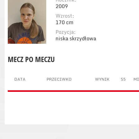
2009
Wzrost:
170 cm
Pozycja:
niska skrzydłowa
MECZ PO MECZU
DATA
PRZECIWKO
WYNIK
S5
M