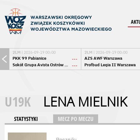
AKT
2LM
| 2026-09-19 00:00
2LM
| 2026-09-19 00:00
PKK 99 Pabianice
AZS AWF Warszawa
---
Sokół Grupa Avista Ostrów Maz.
Profbud Legia II Warszawa
---
U19K
LENA MIELNIK
STATYSTYKI
MECZ PO MECZU
Rocznik: