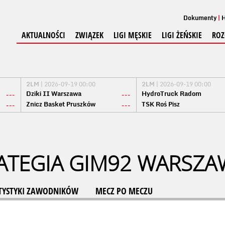
Dokumenty
H
AKTUALNOŚCI
ZWIĄZEK
LIGI MĘSKIE
LIGI ŻEŃSKIE
ROZ
2LM
| 2026-09-19 00:00
2LM
| 2026-09-19 00:00
Dziki II Warszawa
HydroTruck Radom
---
---
Znicz Basket Pruszków
TSK Roś Pisz
---
---
ATEGIA GIM92 WARSZA
TYSTYKI ZAWODNIKÓW
MECZ PO MECZU