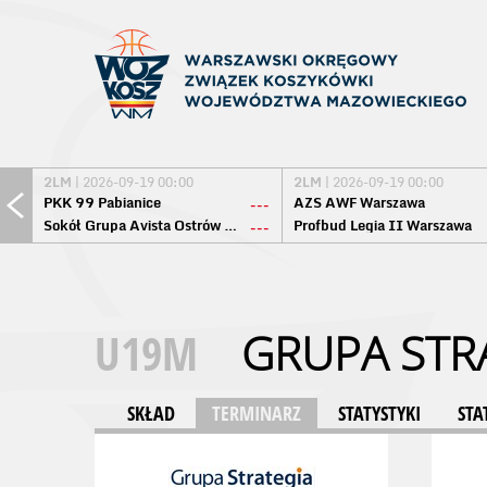
2LM
| 2026-09-19 00:00
2LM
| 2026-09-19 00:00
PKK 99 Pabianice
AZS AWF Warszawa
---
Sokół Grupa Avista Ostrów Maz.
Profbud Legia II Warszawa
---
U19M
GRUPA STR
SKŁAD
TERMINARZ
STATYSTYKI
STA