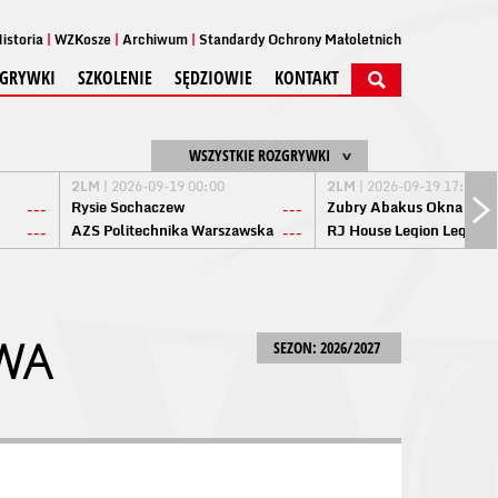
istoria
WZKosze
Archiwum
Standardy Ochrony Małoletnich
GRYWKI
SZKOLENIE
SĘDZIOWIE
KONTAKT
WSZYSTKIE ROZGRYWKI
2LM
| 2026-09-19 00:00
2LM
| 2026-09-19 17:00
Rysie Sochaczew
Żubry Abakus Okna Biał
---
---
AZS Politechnika Warszawska
RJ House Legion Legion
---
---
WA
SEZON: 2026/2027