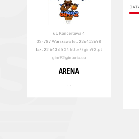
DAT
ul. Koncertowa 4
02-787 Warszawa tel. 226412698
fax. 22 643 65 34
http://gim92.pl
gim92@interia.eu
ARENA
, ,