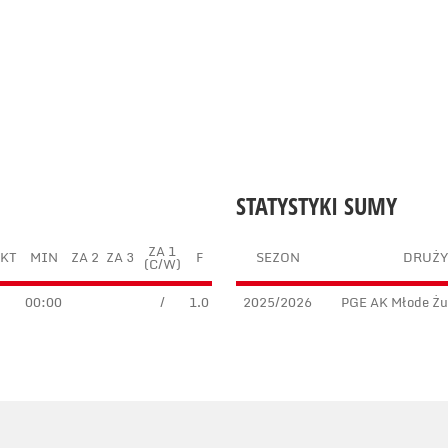
STATYSTYKI SUMY
ZA 1
KT
MIN
ZA 2
ZA 3
F
SEZON
DRUŻ
(C/W)
00:00
/
1.0
2025/2026
PGE AK Młode Żub