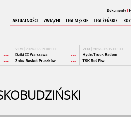
Dokumenty
H
AKTUALNOŚCI
ZWIĄZEK
LIGI MĘSKIE
LIGI ŻEŃSKIE
ROZ
2LM
| 2026-09-19 00:00
2LM
| 2026-09-19 00:00
Dziki II Warszawa
HydroTruck Radom
---
---
Znicz Basket Pruszków
TSK Roś Pisz
---
---
 SKOBUDZIŃSKI