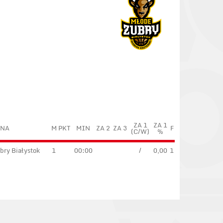
ZA 1
ZA 1
YNA
M
PKT
MIN
ZA 2
ZA 3
F
(C/W)
%
ry Białystok
1
00:00
/
0,00
1