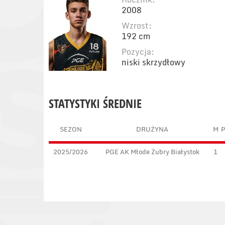
2008
Wzrost:
192 cm
Pozycja:
niski skrzydłowy
STATYSTYKI ŚREDNIE
SEZON
DRUŻYNA
M
P
2025/2026
PGE AK Młode Żubry Białystok
1