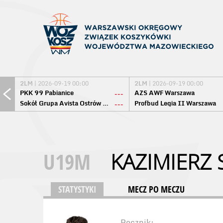
2LM
| 2026-09-19 00:00
2LM
| 2026-09-19 00:00
PKK 99 Pabianice
AZS AWF Warszawa
---
Sokół Grupa Avista Ostrów Maz.
Profbud Legia II Warszawa
---
U19M
KAZIMIERZ
STATYSTYKI
MECZ PO MECZU
Rocznik: