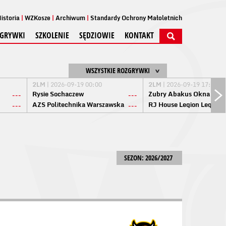
istoria
WZKosze
Archiwum
Standardy Ochrony Małoletnich
GRYWKI
SZKOLENIE
SĘDZIOWIE
KONTAKT
WSZYSTKIE ROZGRYWKI
2LM
| 2026-09-19 00:00
2LM
| 2026-09-19 17:00
Rysie Sochaczew
Żubry Abakus Okna Biał
---
---
AZS Politechnika Warszawska
RJ House Legion Legion
---
---
SEZON: 2026/2027