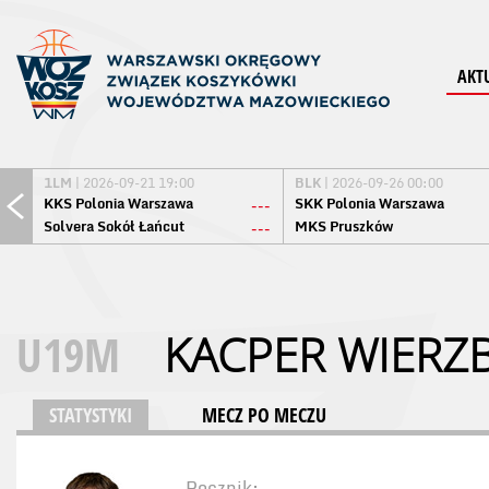
AKT
1LM
| 2026-09-21 19:00
BLK
| 2026-09-26 00:00
KKS Polonia Warszawa
SKK Polonia Warszawa
---
Solvera Sokół Łańcut
MKS Pruszków
---
U19M
KACPER WIERZB
STATYSTYKI
MECZ PO MECZU
Rocznik: