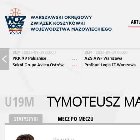
AKT
2LM
| 2026-09-19 00:00
2LM
| 2026-09-19 00:00
PKK 99 Pabianice
AZS AWF Warszawa
---
Sokół Grupa Avista Ostrów Maz.
Profbud Legia II Warszawa
---
U19M
TYMOTEUSZ MA
STATYSTYKI
MECZ PO MECZU
Rocznik: