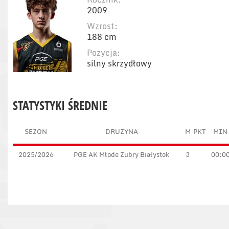
2009
Wzrost:
188 cm
Pozycja:
silny skrzydłowy
STATYSTYKI ŚREDNIE
SEZON
DRUŻYNA
M
PKT
MIN
2025/2026
PGE AK Młode Żubry Białystok
3
00:0