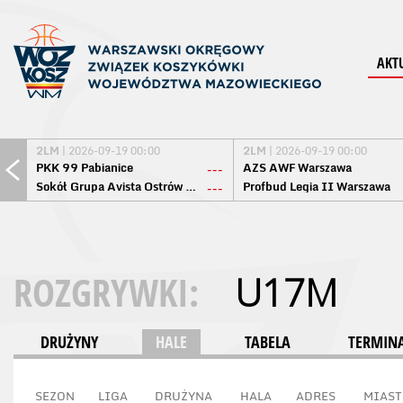
AKT
2LM
| 2026-09-19 00:00
2LM
| 2026-09-19 00:00
PKK 99 Pabianice
AZS AWF Warszawa
---
Sokół Grupa Avista Ostrów Maz.
Profbud Legia II Warszawa
---
ROZGRYWKI:
U17M
DRUŻYNY
HALE
TABELA
TERMINA
SEZON
LIGA
DRUŻYNA
HALA
ADRES
MIAST