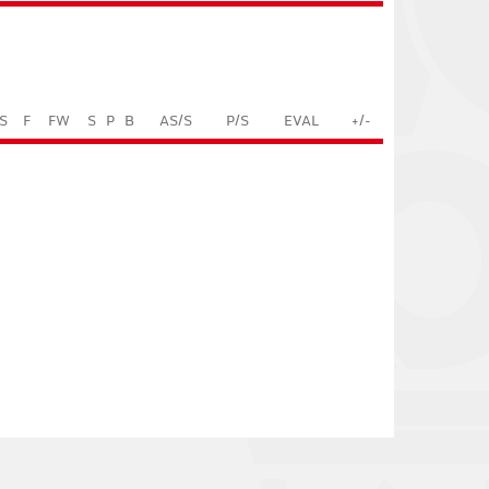
S
F
FW
S
P
B
AS/S
P/S
EVAL
+/-