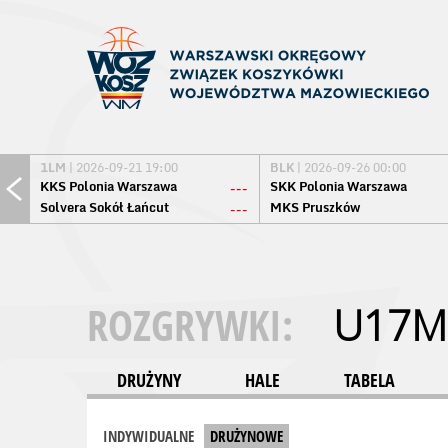
1LM
| 2026-09-21 19:00
BLK
| 2026-09-26 00:00
KKS Polonia Warszawa
SKK Polonia Warszawa
---
Solvera Sokół Łańcut
MKS Pruszków
---
ROZGRYWKI:
U17M
DRUŻYNY
HALE
TABELA
INDYWIDUALNE
DRUŻYNOWE