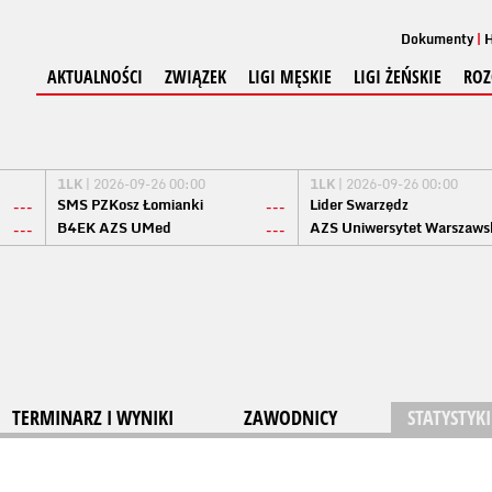
Dokumenty
H
AKTUALNOŚCI
ZWIĄZEK
LIGI MĘSKIE
LIGI ŻEŃSKIE
ROZ
1LK
| 2026-09-26 00:00
1LK
| 2026-09-26 00:00
SMS PZKosz Łomianki
Lider Swarzędz
---
---
B4EK AZS UMed
AZS Uniwersytet Warszaws
---
---
TERMINARZ I WYNIKI
ZAWODNICY
STATYSTYKI