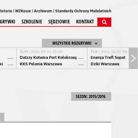
istoria
WZKosze
Archiwum
Standardy Ochrony Małoletnich
GRYWKI
SZKOLENIE
SĘDZIOWIE
KONTAKT
WSZYSTKIE ROZGRYWKI
1LM
| 2026-09-26 18:00
PLK
| 2026-10-02 20:15
Datzzy Kotwica Port Kołobrzeg
Energa Trefl Sopot
---
---
ki
KKS Polonia Warszawa
Dziki Warszawa
---
---
SEZON: 2015/2016