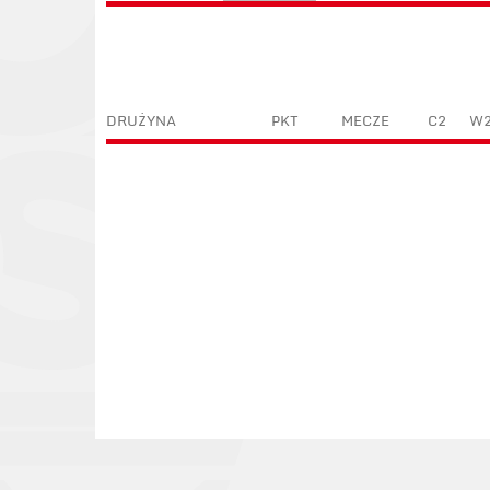
DRUŻYNA
PKT
MECZE
C2
W