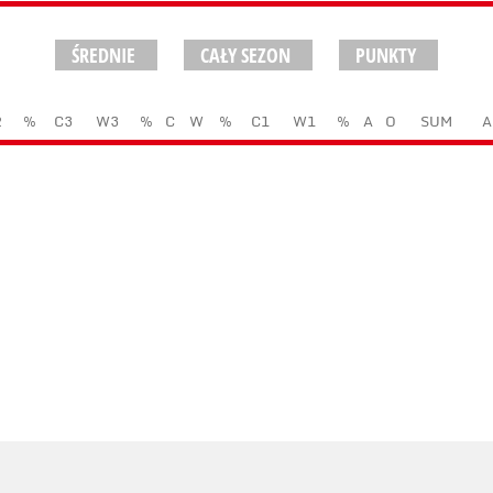
ŚREDNIE
CAŁY SEZON
PUNKTY
2
%
C3
W3
%
C
W
%
C1
W1
%
A
O
SUM
A