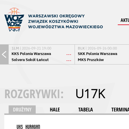
AKT
1LM
| 2026-09-21 19:00
BLK
| 2026-09-26 00:00
KKS Polonia Warszawa
SKK Polonia Warszawa
---
Solvera Sokół Łańcut
MKS Pruszków
---
ROZGRYWKI:
U17K
DRUŻYNY
HALE
TABELA
TERMINA