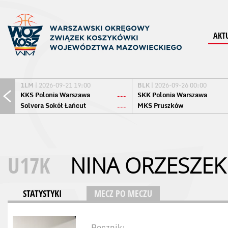
AKT
1LM
| 2026-09-21 19:00
BLK
| 2026-09-26 00:00
KKS Polonia Warszawa
SKK Polonia Warszawa
---
Solvera Sokół Łańcut
MKS Pruszków
---
U17K
NINA ORZESZEK
STATYSTYKI
MECZ PO MECZU
Rocznik: