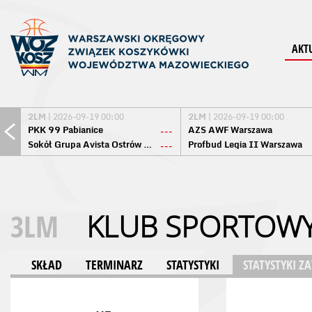
AKT
2LM
| 2026-09-19 00:00
2LM
| 2026-09-19 00:00
PKK 99 Pabianice
AZS AWF Warszawa
---
Sokół Grupa Avista Ostrów Maz.
Profbud Legia II Warszawa
---
3LM
KLUB SPORTOWY
SKŁAD
TERMINARZ
STATYSTYKI
STATYSTYKI 