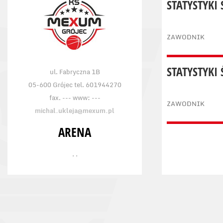
STATYSTYKI
ZAWODNIK
STATYSTYKI
ul. Fabryczna 1B
05-600 Grójec tel. 601944270
fax. --- www: ---
ZAWODNIK
michal.ukleja@mexum.pl
ARENA
, ,