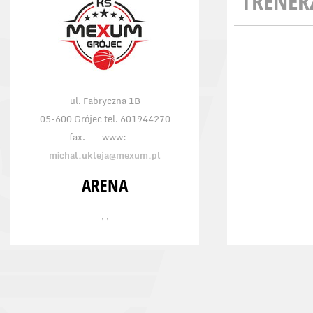
TRENER
ul. Fabryczna 1B
05-600 Grójec tel. 601944270
fax. --- www: ---
michal.ukleja@mexum.pl
ARENA
, ,