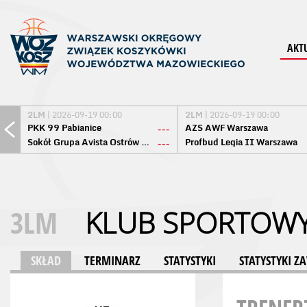
AKT
2LM
| 2026-09-19 00:00
2LM
| 2026-09-19 00:00
PKK 99 Pabianice
AZS AWF Warszawa
---
Sokół Grupa Avista Ostrów Maz.
Profbud Legia II Warszawa
---
3LM
KLUB SPORTOWY
SKŁAD
TERMINARZ
STATYSTYKI
STATYSTYKI 