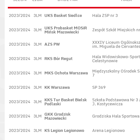
2023/2024
3LM
UKS Basket Siedlce
Hala ZSP nr 3
UKS Probasket MOSiR
2023/2024
3LM
Zespół Szkół Miejskich nr
Mińsk Mazowiecki
XXXIV Liceum Ogólnoksz
2023/2024
3LM
AZS PW
im. Miguela de Cervante
Hala Widowiskowo-Spor
2023/2024
3LM
RKS Bór Regut
Celestynowie
Międzyszkolny Ośrodek S
2023/2024
3LM
MKS Ochota Warszawa
7
2023/2024
3LM
KK Warszawa
SP 369
KKS Tur Basket Bielsk
Szkoła Podstawowa Nr 3 
2023/2024
3LM
Podlaski
J. Kostycewicza
GKK Grodzisk
2023/2024
3LM
Grodziska Hala Sportowa
Mazowiecki
2023/2024
3LM
KS Legion Legionowo
Arena Legionowo