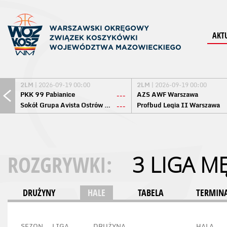
AKT
2LM
| 2026-09-19 00:00
2LM
| 2026-09-19 00:00
PKK 99 Pabianice
AZS AWF Warszawa
---
Sokół Grupa Avista Ostrów Maz.
Profbud Legia II Warszawa
---
ROZGRYWKI:
3 LIGA M
DRUŻYNY
HALE
TABELA
TERMINA
SEZON
LIGA
DRUŻYNA
HALA