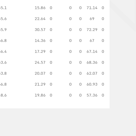
55.1
15.86
0
0
0
71.14
0
55.6
22.64
0
0
0
69
0
55.9
30.57
0
0
0
72.29
0
66.8
14.36
0
0
0
67
0
56.4
17.29
0
0
0
67.14
0
53.6
24.57
0
0
0
68.36
0
53.8
20.07
0
0
0
62.07
0
56.8
21.29
0
0
0
60.93
0
48.6
19.86
0
0
0
57.36
0