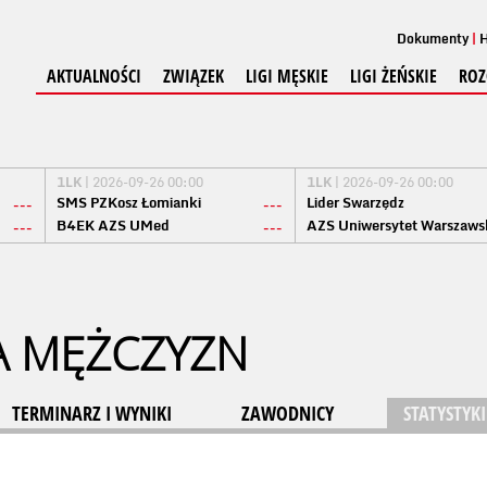
Dokumenty
H
AKTUALNOŚCI
ZWIĄZEK
LIGI MĘSKIE
LIGI ŻEŃSKIE
ROZ
1LK
| 2026-09-26 00:00
1LK
| 2026-09-26 00:00
SMS PZKosz Łomianki
Lider Swarzędz
---
---
B4EK AZS UMed
AZS Uniwersytet Warszaws
---
---
A MĘŻCZYZN
TERMINARZ I WYNIKI
ZAWODNICY
STATYSTYKI