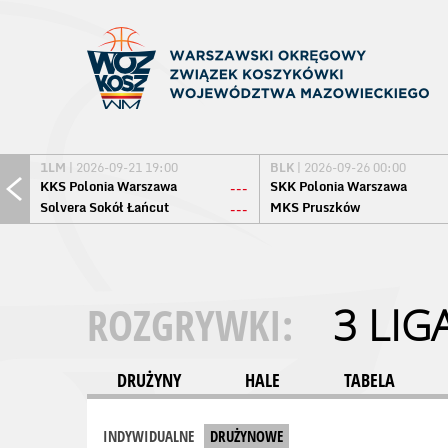
1LM
| 2026-09-21 19:00
BLK
| 2026-09-26 00:00
KKS Polonia Warszawa
SKK Polonia Warszawa
---
Solvera Sokół Łańcut
MKS Pruszków
---
ROZGRYWKI:
3 LIG
DRUŻYNY
HALE
TABELA
INDYWIDUALNE
DRUŻYNOWE