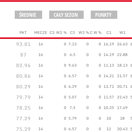
ŚREDNIE
CAŁY SEZON
PUNKTY
PKT
MECZE
C2
W2
%
C3
W3
%
C
W
%
C1
W1
93.81
16
0
7.13
0
0
16.19
26.63
87
16
0
6.5
0
0
14.19
22.88
82.94
16
0
9.63
0
0
11.13
18.13
80.86
14
0
6.57
0
0
14.21
21.57
80.29
14
0
6.29
0
0
13.71
20.71
79.79
14
0
5.07
0
0
11.57
22.43
78.25
16
0
7.5
0
0
10.25
17.69
77.29
14
0
5.79
0
0
10
18
75.29
14
0
6.57
0
0
12
20.43