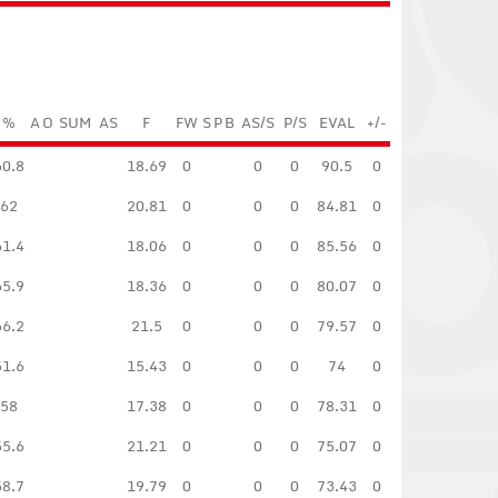
%
A
O
SUM
AS
F
FW
S
P
B
AS/S
P/S
EVAL
+/-
60.8
18.69
0
0
0
90.5
0
62
20.81
0
0
0
84.81
0
61.4
18.06
0
0
0
85.56
0
65.9
18.36
0
0
0
80.07
0
66.2
21.5
0
0
0
79.57
0
51.6
15.43
0
0
0
74
0
58
17.38
0
0
0
78.31
0
55.6
21.21
0
0
0
75.07
0
58.7
19.79
0
0
0
73.43
0