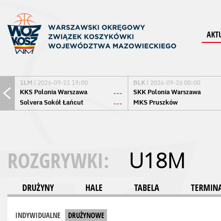
AKT
1LM
| 2026-09-21 19:00
BLK
| 2026-09-26 00:00
KKS Polonia Warszawa
SKK Polonia Warszawa
---
Solvera Sokół Łańcut
MKS Pruszków
---
ROZGRYWKI:
U18M
DRUŻYNY
HALE
TABELA
TERMINA
INDYWIDUALNE
DRUŻYNOWE