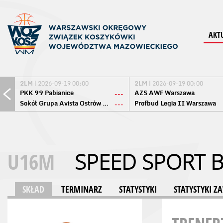
AKT
2LM
| 2026-09-19 00:00
2LM
| 2026-09-19 00:00
PKK 99 Pabianice
AZS AWF Warszawa
---
Sokół Grupa Avista Ostrów Maz.
Profbud Legia II Warszawa
---
U16M
SPEED SPORT 
SKŁAD
TERMINARZ
STATYSTYKI
STATYSTYKI 