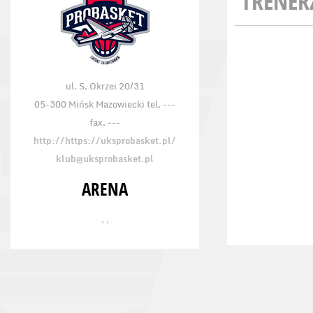
TRENER
ul. S. Okrzei 20/31
05-300 Mińsk Mazowiecki tel. ---
fax. ---
http://https://uksprobasket.pl/
klub@uksprobasket.pl
ARENA
, ,