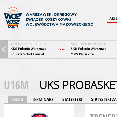
AKT
1LM
| 2026-09-21 19:00
BLK
| 2026-09-26 00:00
KKS Polonia Warszawa
SKK Polonia Warszawa
---
Solvera Sokół Łańcut
MKS Pruszków
---
U16M
UKS PROBASKE
SKŁAD
TERMINARZ
STATYSTYKI
STATYSTYKI 