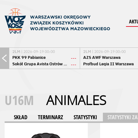
AKT
2LM
| 2026-09-19 00:00
2LM
| 2026-09-19 00:00
PKK 99 Pabianice
AZS AWF Warszawa
---
Sokół Grupa Avista Ostrów Maz.
Profbud Legia II Warszawa
---
U16M
ANIMALES
SKŁAD
TERMINARZ
STATYSTYKI
STATYSTYKI 