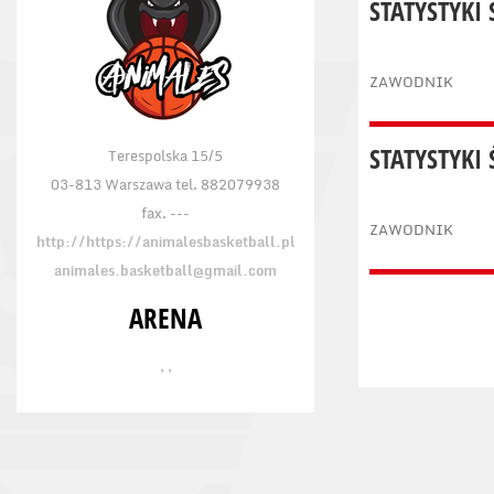
STATYSTYKI
ZAWODNIK
STATYSTYKI
Terespolska 15/5
03-813 Warszawa tel. 882079938
fax. ---
ZAWODNIK
http://https://animalesbasketball.pl
animales.basketball@gmail.com
ARENA
, ,