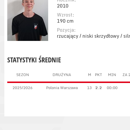
2010
Wzrost:
190 cm
Pozycja:
rzucający / niski skrzydłowy / si
STATYSTYKI ŚREDNIE
SEZON
DRUŻYNA
M
PKT
MIN
ZA 
2025/2026
Polonia Warszawa
13
2.2
00:00