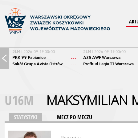
AKT
2LM
| 2026-09-19 00:00
2LM
| 2026-09-19 00:00
PKK 99 Pabianice
AZS AWF Warszawa
---
Sokół Grupa Avista Ostrów Maz.
Profbud Legia II Warszawa
---
U16M
MAKSYMILIAN 
STATYSTYKI
MECZ PO MECZU
Rocznik: