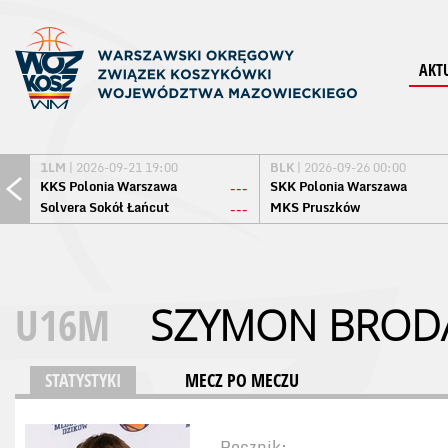
AKT
1LM
| 2026-09-21 19:00
BLK
| 2026-09-26 00:00
KKS Polonia Warszawa
SKK Polonia Warszawa
---
Solvera Sokół Łańcut
MKS Pruszków
---
U16M
SZYMON BROD
STATYSTYKI
MECZ PO MECZU
Rocznik: