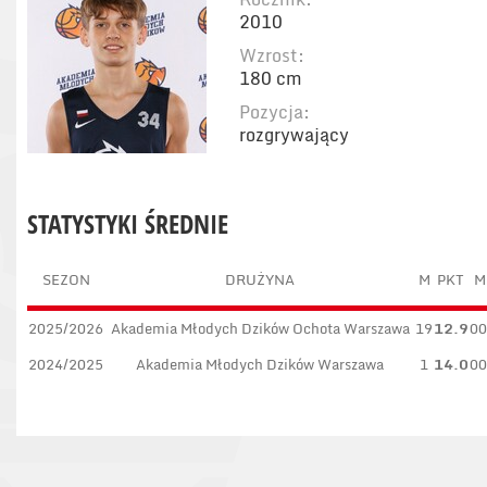
2010
Wzrost:
180 cm
Pozycja:
rozgrywający
STATYSTYKI ŚREDNIE
SEZON
DRUŻYNA
M
PKT
M
2025/2026
Akademia Młodych Dzików Ochota Warszawa
19
12.9
00
2024/2025
Akademia Młodych Dzików Warszawa
1
14.0
00