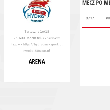
MECZ PO M
DATA
P
Tartaczna 16/18
26-600 Radom tel. 793488422
fax. ---
http://hydrotrucksport.pl
jwrobel50@wp.pl
ARENA
, ,