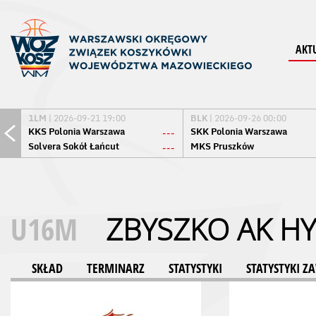
AKT
1LM
| 2026-09-21 19:00
BLK
| 2026-09-26 00:00
KKS Polonia Warszawa
SKK Polonia Warszawa
---
Solvera Sokół Łańcut
MKS Pruszków
---
U16M
ZBYSZKO AK 
SKŁAD
TERMINARZ
STATYSTYKI
STATYSTYKI 