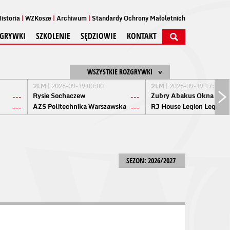
istoria
WZKosze
Archiwum
Standardy Ochrony Małoletnich
GRYWKI
SZKOLENIE
SĘDZIOWIE
KONTAKT
WSZYSTKIE ROZGRYWKI
2LM
| 2026-09-19 00:00
2LM
| 2026-09-19 17:00
Rysie Sochaczew
Żubry Abakus Okna Biał
---
---
AZS Politechnika Warszawska
RJ House Legion Legion
---
---
SEZON: 2026/2027