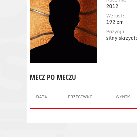
2012
Wzrost:
192 cm
Pozycja:
silny skrzyd
MECZ PO MECZU
DATA
PRZECIWKO
WYNIK