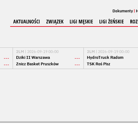
Dokumenty
H
AKTUALNOŚCI
ZWIĄZEK
LIGI MĘSKIE
LIGI ŻEŃSKIE
ROZ
2LM
| 2026-09-19 00:00
2LM
| 2026-09-19 00:00
Dziki II Warszawa
HydroTruck Radom
---
---
Znicz Basket Pruszków
TSK Roś Pisz
---
---