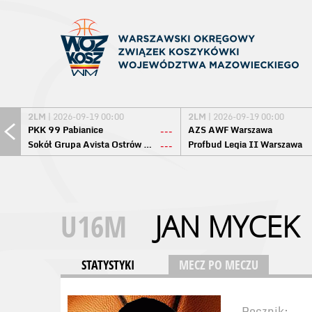
2LM
| 2026-09-19 00:00
2LM
| 2026-09-19 00:00
PKK 99 Pabianice
AZS AWF Warszawa
---
Sokół Grupa Avista Ostrów Maz.
Profbud Legia II Warszawa
---
U16M
JAN MYCEK
STATYSTYKI
MECZ PO MECZU
Rocznik: