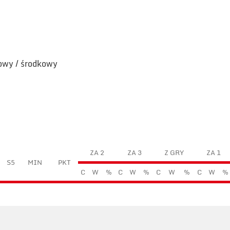
łowy / środkowy
ZA 2
ZA 3
Z GRY
ZA 1
S5
MIN
PKT
C
W
%
C
W
%
C
W
%
C
W
%