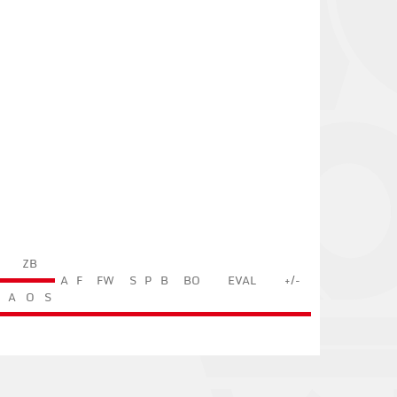
ZB
A
F
FW
S
P
B
BO
EVAL
+/-
A
O
S