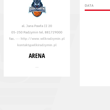
DATA
al. Jana Pawła II 20
05-250 Radzymin tel. 881729000
fax. ---
http://www.wilkradzymin.pl
kontakt@wilkiradzymin.pl
ARENA
, ,