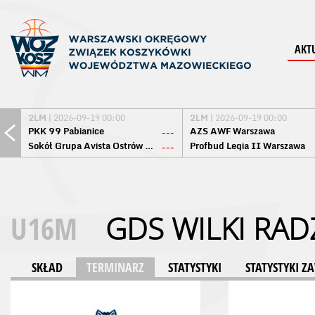
AKT
2LM
| 2026-09-19 00:00
2LM
| 2026-09-19 00:00
PKK 99 Pabianice
AZS AWF Warszawa
---
Sokół Grupa Avista Ostrów Maz.
Profbud Legia II Warszawa
---
U16M
GDS WILKI RA
SKŁAD
TERMINARZ
STATYSTYKI
STATYSTYKI 