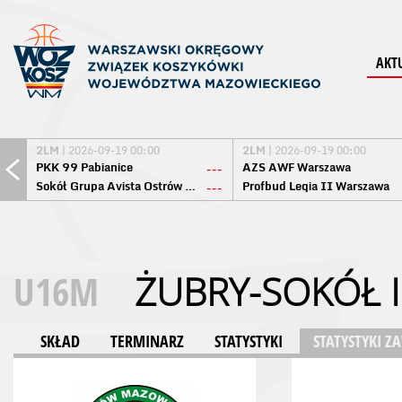
AKT
2LM
| 2026-09-19 00:00
2LM
| 2026-09-19 00:00
PKK 99 Pabianice
AZS AWF Warszawa
---
Sokół Grupa Avista Ostrów Maz.
Profbud Legia II Warszawa
---
U16M
ŻUBRY-SOKÓŁ 
SKŁAD
TERMINARZ
STATYSTYKI
STATYSTYKI 