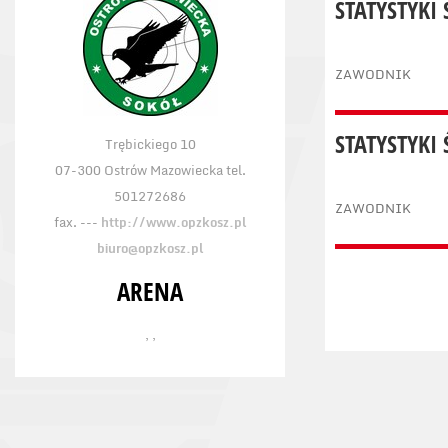
STATYSTYKI
ZAWODNIK
STATYSTYKI
Trębickiego 10
07-300 Ostrów Mazowiecka tel.
501272686
ZAWODNIK
fax. ---
http://www.opzkosz.pl
biuro@opzkosz.pl
ARENA
, ,