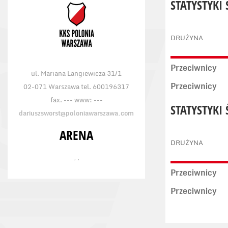
STATYSTYKI
DRUŻYNA
Przeciwnicy
ul. Mariana Langiewicza 31/1
Przeciwnicy
02-071 Warszawa tel. 600196317
fax. --- www: ---
STATYSTYKI
dariuszsworst@poloniawarszawa.com
ARENA
DRUŻYNA
, ,
Przeciwnicy
Przeciwnicy