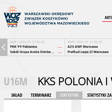
AKT
2LM
| 2026-09-19 00:00
2LM
| 2026-09-19 00:00
PKK 99 Pabianice
AZS AWF Warszawa
---
Sokół Grupa Avista Ostrów Maz.
Profbud Legia II Warszawa
---
U16M
KKS POLONIA 
SKŁAD
TERMINARZ
STATYSTYKI
STATYSTYKI 