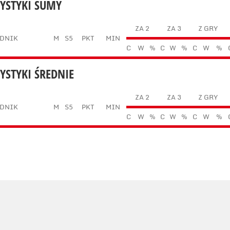
TYSTYKI SUMY
ZA 2
ZA 3
Z GRY
DNIK
M
S5
PKT
MIN
C
W
%
C
W
%
C
W
%
TYSTYKI ŚREDNIE
ZA 2
ZA 3
Z GRY
DNIK
M
S5
PKT
MIN
C
W
%
C
W
%
C
W
%