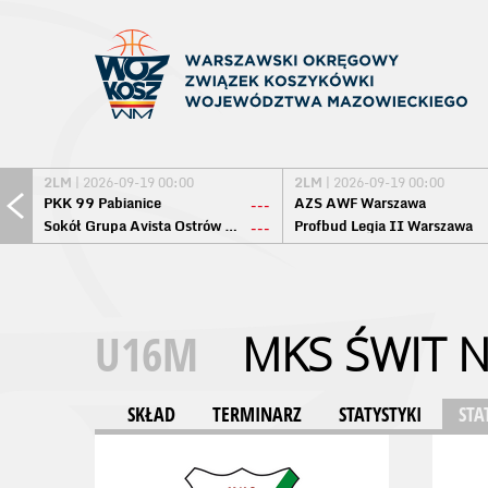
2LM
| 2026-09-19 00:00
2LM
| 2026-09-19 00:00
PKK 99 Pabianice
AZS AWF Warszawa
---
Sokół Grupa Avista Ostrów Maz.
Profbud Legia II Warszawa
---
U16M
MKS ŚWIT 
SKŁAD
TERMINARZ
STATYSTYKI
STA