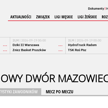
Dokumenty
H
AKTUALNOŚCI
ZWIĄZEK
LIGI MĘSKIE
LIGI ŻEŃSKIE
ROZ
2LM
| 2026-09-19 00:00
2LM
| 2026-09-19 00:00
Dziki II Warszawa
HydroTruck Radom
---
---
Znicz Basket Pruszków
TSK Roś Pisz
---
---
NOWY DWÓR MAZOWIEC
TYSTYKI ZAWODNIKÓW
MECZ PO MECZU