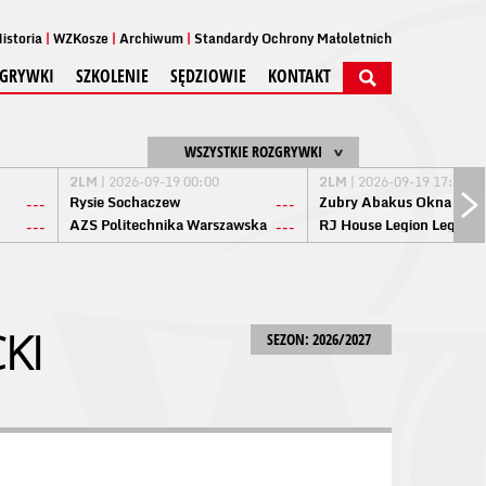
istoria
WZKosze
Archiwum
Standardy Ochrony Małoletnich
GRYWKI
SZKOLENIE
SĘDZIOWIE
KONTAKT
WSZYSTKIE ROZGRYWKI
2LM
| 2026-09-19 00:00
2LM
| 2026-09-19 17:00
Rysie Sochaczew
Żubry Abakus Okna Biał
---
---
AZS Politechnika Warszawska
RJ House Legion Legion
---
---
KI
SEZON: 2026/2027