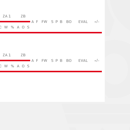
ZA 1
ZB
A
F
FW
S
P
B
BO
EVAL
+/-
C
W
%
A
O
S
ZA 1
ZB
A
F
FW
S
P
B
BO
EVAL
+/-
C
W
%
A
O
S