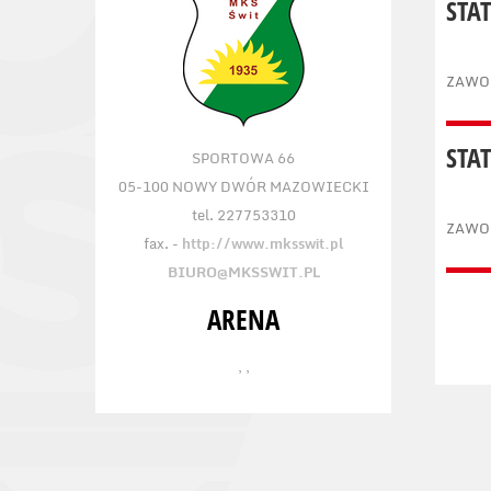
STA
ZAWO
STA
SPORTOWA 66
05-100 NOWY DWÓR MAZOWIECKI
tel. 227753310
ZAWO
fax. -
http://www.mksswit.pl
BIURO@MKSSWIT.PL
ARENA
, ,