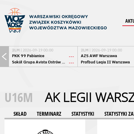
AKT
2LM
| 2026-09-19 00:00
2LM
| 2026-09-19 00:00
PKK 99 Pabianice
AZS AWF Warszawa
---
Sokół Grupa Avista Ostrów Maz.
Profbud Legia II Warszawa
---
U16M
AK LEGII WARS
SKŁAD
TERMINARZ
STATYSTYKI
STATYSTYKI 