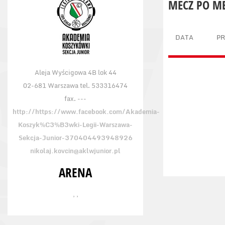
MECZ PO M
DATA
P
Aleja Wyścigowa 4B lok 44
02-681 Warszawa tel. 533316474
fax. ---
http://https://www.facebook.com/Akademia-
Koszyk%C3%B3wki-Legii-Warszawa-
Sekcja-Junior-370404493948926
nikolaj.kovcin@aklwjunior.pl
ARENA
, ,