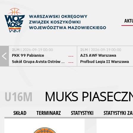
AKT
2LM
| 2026-09-19 00:00
2LM
| 2026-09-19 00:00
PKK 99 Pabianice
AZS AWF Warszawa
---
Sokół Grupa Avista Ostrów Maz.
Profbud Legia II Warszawa
---
U16M
MUKS PIASECZ
SKŁAD
TERMINARZ
STATYSTYKI
STATYSTYKI 