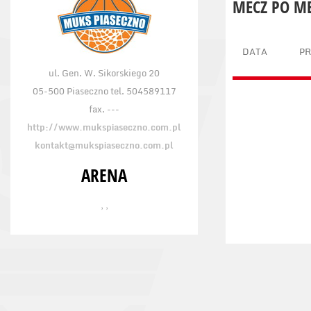
MECZ PO M
DATA
P
ul. Gen. W. Sikorskiego 20
05-500 Piaseczno tel. 504589117
fax. ---
http://www.mukspiaseczno.com.pl
kontakt@mukspiaseczno.com.pl
ARENA
, ,