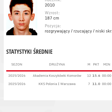
2010
Wzrost:
187 cm
Pozycja:
rozgrywający / rzucający / niski sk
STATYSTYKI ŚREDNIE
SEZON
DRUŻYNA
M
PKT
MIN
2025/2026
Akademia Koszykówki Komorów
12
15.6
00:00
2025/2026
KKS Polonia I Warszawa
7
11.0
00:00