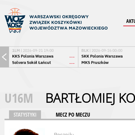
AKT
1LM
| 2026-09-21 19:00
BLK
| 2026-09-26 00:00
KKS Polonia Warszawa
SKK Polonia Warszawa
---
Solvera Sokół Łańcut
MKS Pruszków
---
U16M
BARTŁOMIEJ KO
STATYSTYKI
MECZ PO MECZU
Rocznik: