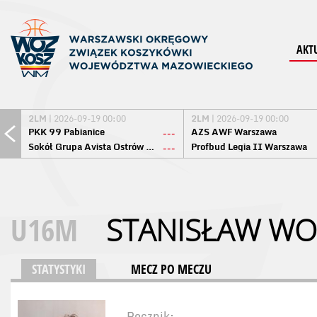
AKT
2LM
| 2026-09-19 00:00
2LM
| 2026-09-19 00:00
PKK 99 Pabianice
AZS AWF Warszawa
---
Sokół Grupa Avista Ostrów Maz.
Profbud Legia II Warszawa
---
U16M
STANISŁAW WO
STATYSTYKI
MECZ PO MECZU
Rocznik: