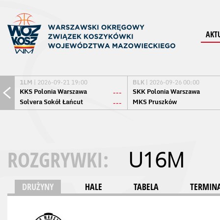
AKT
1LM
| 2026-09-21 19:00
BLK
| 2026-09-26 00:00
KKS Polonia Warszawa
SKK Polonia Warszawa
---
Solvera Sokół Łańcut
MKS Pruszków
---
ROZGRYWKI:
U16M
DRUŻYNY
HALE
TABELA
TERMINA