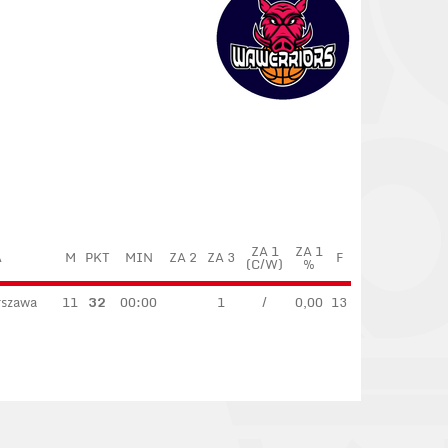
ZA 1
ZA 1
A
M
PKT
MIN
ZA 2
ZA 3
F
(C/W)
%
rszawa
11
32
00:00
1
/
0,00
13