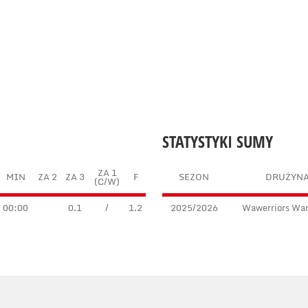
STATYSTYKI SUMY
ZA 1
MIN
ZA 2
ZA 3
F
SEZON
DRUŻYN
(C/W)
00:00
0.1
/
1.2
2025/2026
Wawerriors Wa