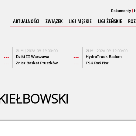
Dokumenty
H
AKTUALNOŚCI
ZWIĄZEK
LIGI MĘSKIE
LIGI ŻEŃSKIE
ROZ
2LM
| 2026-09-19 00:00
2LM
| 2026-09-19 00:00
Dziki II Warszawa
HydroTruck Radom
---
---
Znicz Basket Pruszków
TSK Roś Pisz
---
---
KIEŁBOWSKI