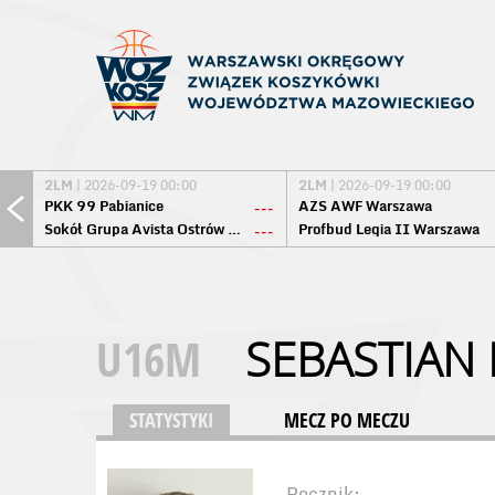
2LM
| 2026-09-19 00:00
2LM
| 2026-09-19 00:00
PKK 99 Pabianice
AZS AWF Warszawa
---
Sokół Grupa Avista Ostrów Maz.
Profbud Legia II Warszawa
---
U16M
SEBASTIAN 
STATYSTYKI
MECZ PO MECZU
Rocznik: