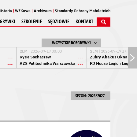
istoria
WZKosze
Archiwum
Standardy Ochrony Małoletnich
GRYWKI
SZKOLENIE
SĘDZIOWIE
KONTAKT
WSZYSTKIE ROZGRYWKI
2LM
| 2026-09-19 00:00
2LM
| 2026-09-19 17:00
Rysie Sochaczew
Żubry Abakus Okna Biał
---
---
AZS Politechnika Warszawska
RJ House Legion Legion
---
---
SEZON: 2026/2027