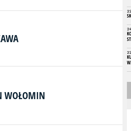
2
S
2
K
ZAWA
ST
2
KU
W
N WOŁOMIN