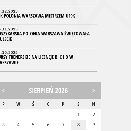
2.12.2025
KK POLONIA WARSZAWA MISTRZEM U19K
4.11.2025
OSZYKARSKA POLONIA WARSZAWA ŚWIĘTOWAŁA
ULECIE
2.10.2025
RSY TRENERSKIE NA LICENCJE B, C I D W
ARSZAWIE
<
SIERPIEŃ 2026
>
P
W
Ś
C
P
S
N
1
2
3
4
5
6
7
8
9