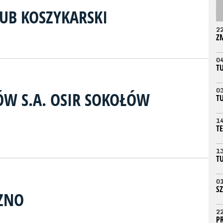
LUB KOSZYKARSKI
2
Z
0
T
0
W S.A. OSIR SOKOŁÓW
T
1
T
1
T
0
S
ZNO
2
P