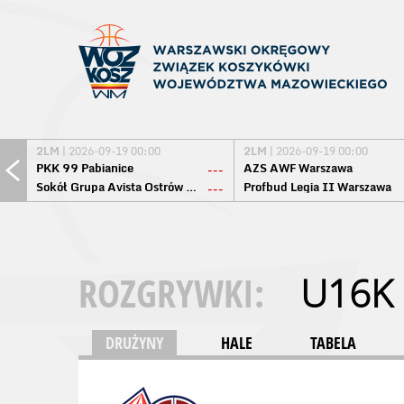
2LM
| 2026-09-19 00:00
2LM
| 2026-09-19 00:00
PKK 99 Pabianice
AZS AWF Warszawa
---
Sokół Grupa Avista Ostrów Maz.
Profbud Legia II Warszawa
---
ROZGRYWKI:
U16K
DRUŻYNY
HALE
TABELA