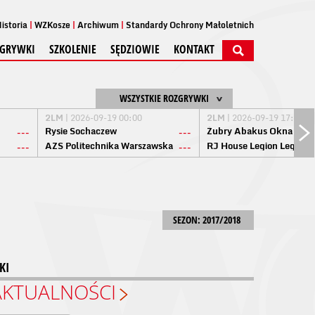
istoria
WZKosze
Archiwum
Standardy Ochrony Małoletnich
GRYWKI
SZKOLENIE
SĘDZIOWIE
KONTAKT
WSZYSTKIE ROZGRYWKI
2LM
| 2026-09-19 00:00
2LM
| 2026-09-19 17:00
Rysie Sochaczew
Żubry Abakus Okna Biał
---
---
AZS Politechnika Warszawska
RJ House Legion Legion
---
---
SEZON: 2017/2018
KI
AKTUALNOŚCI