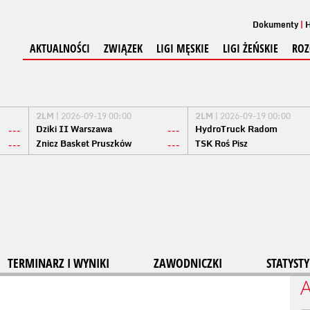
Dokumenty
H
AKTUALNOŚCI
ZWIĄZEK
LIGI MĘSKIE
LIGI ŻEŃSKIE
ROZ
2LM
| 2026-09-19 00:00
2LM
| 2026-09-19 00:00
Dziki II Warszawa
HydroTruck Radom
---
---
Znicz Basket Pruszków
TSK Roś Pisz
---
---
TERMINARZ I WYNIKI
ZAWODNICZKI
STATYSTY