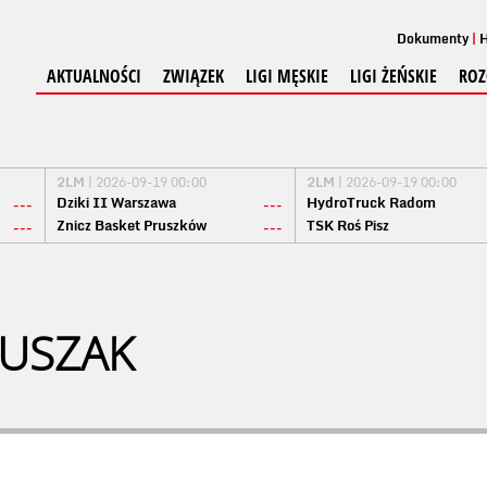
Dokumenty
H
AKTUALNOŚCI
ZWIĄZEK
LIGI MĘSKIE
LIGI ŻEŃSKIE
ROZ
2LM
| 2026-09-19 00:00
2LM
| 2026-09-19 00:00
Dziki II Warszawa
HydroTruck Radom
---
---
Znicz Basket Pruszków
TSK Roś Pisz
---
---
DUSZAK