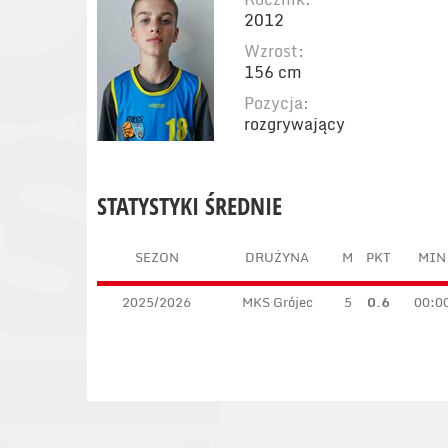
2012
Wzrost:
156 cm
Pozycja:
rozgrywający
STATYSTYKI ŚREDNIE
SEZON
DRUŻYNA
M
PKT
MIN
2025/2026
MKS Grójec
5
0.6
00:0