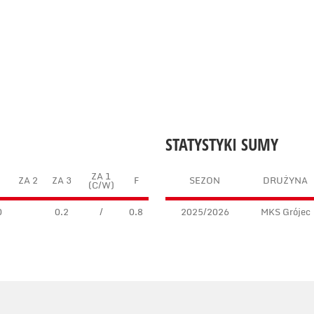
STATYSTYKI SUMY
ZA 1
ZA 2
ZA 3
F
SEZON
DRUŻYNA
(C/W)
0
0.2
/
0.8
2025/2026
MKS Grójec