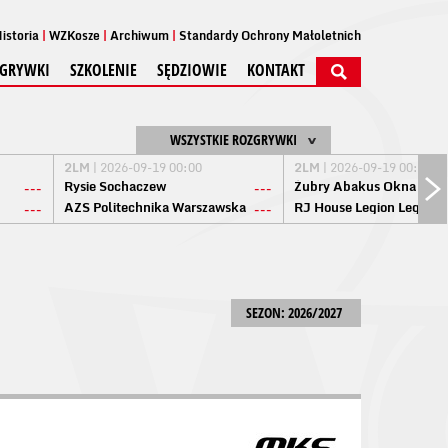
istoria
WZKosze
Archiwum
Standardy Ochrony Małoletnich
GRYWKI
SZKOLENIE
SĘDZIOWIE
KONTAKT
WSZYSTKIE ROZGRYWKI
2LM
| 2026-09-19 00:00
2LM
| 2026-09-19 00:00
Rysie Sochaczew
Żubry Abakus Okna Biał
---
---
AZS Politechnika Warszawska
RJ House Legion Legion
---
---
SEZON: 2026/2027