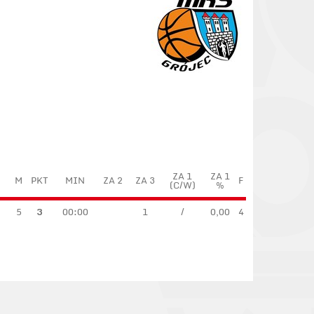
ZA 1
ZA 1
M
PKT
MIN
ZA 2
ZA 3
F
(C/W)
%
5
3
00:00
1
/
0,00
4