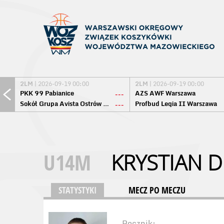
2LM
| 2026-09-19 00:00
2LM
| 2026-09-19 00:00
PKK 99 Pabianice
AZS AWF Warszawa
---
Sokół Grupa Avista Ostrów Maz.
Profbud Legia II Warszawa
---
U14M
KRYSTIAN 
STATYSTYKI
MECZ PO MECZU
Rocznik: