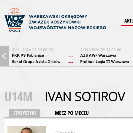
AKT
2LM
| 2026-09-19 00:00
2LM
| 2026-09-19 00:00
PKK 99 Pabianice
AZS AWF Warszawa
---
Sokół Grupa Avista Ostrów Maz.
Profbud Legia II Warszawa
---
U14M
IVAN SOTIROV
STATYSTYKI
MECZ PO MECZU
Rocznik: