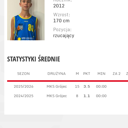
2012
Wzrost:
170 cm
Pozycja:
rzucający
STATYSTYKI ŚREDNIE
SEZON
DRUŻYNA
M
PKT
MIN
ZA 2
Z
2025/2026
MKS Grójec
15
3.5
00:00
2024/2025
MKS Grójec
8
1.1
00:00