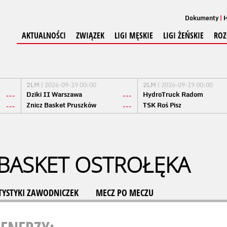
Dokumenty
H
AKTUALNOŚCI
ZWIĄZEK
LIGI MĘSKIE
LIGI ŻEŃSKIE
ROZ
2LM
| 2026-09-19 00:00
2LM
| 2026-09-19 00:00
Dziki II Warszawa
HydroTruck Radom
---
---
Znicz Basket Pruszków
TSK Roś Pisz
---
---
BASKET OSTROŁĘKA
TYSTYKI ZAWODNICZEK
MECZ PO MECZU