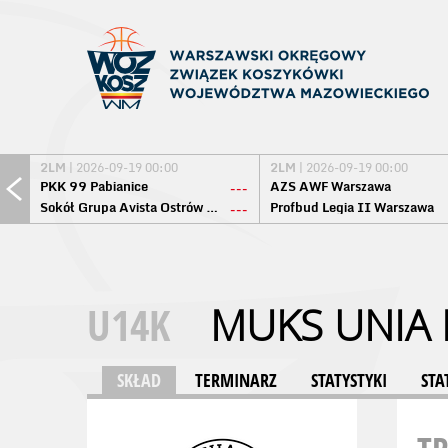
2LM
| 2026-09-19 00:00
2LM
| 2026-09-19 00:00
PKK 99 Pabianice
AZS AWF Warszawa
---
Sokół Grupa Avista Ostrów Maz.
Profbud Legia II Warszawa
---
U14K
MUKS UNIA 
SKŁAD
TERMINARZ
STATYSTYKI
STA