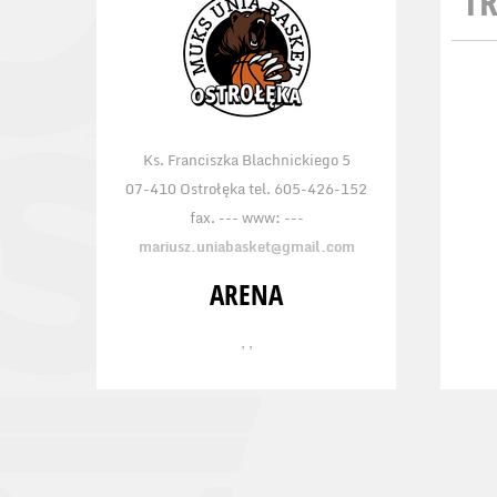
TR
Ks. Franciszka Blachnickiego 5
07-410 Ostrołęka tel. 605-426-152
fax. --- www: ---
mariusz.uniabasket@gmail.com
ARENA
, ,