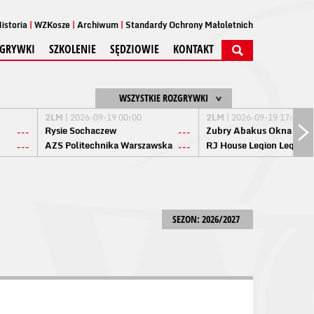
istoria
WZKosze
Archiwum
Standardy Ochrony Małoletnich
GRYWKI
SZKOLENIE
SĘDZIOWIE
KONTAKT
WSZYSTKIE ROZGRYWKI
2LM
| 2026-09-19 00:00
2LM
| 2026-09-19 17:00
Rysie Sochaczew
Żubry Abakus Okna Biał
---
---
AZS Politechnika Warszawska
RJ House Legion Legion
---
---
SEZON: 2026/2027