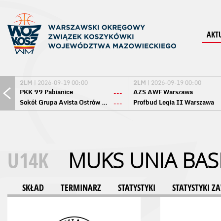
AKT
2LM
| 2026-09-19 00:00
2LM
| 2026-09-19 00:00
PKK 99 Pabianice
AZS AWF Warszawa
---
Sokół Grupa Avista Ostrów Maz.
Profbud Legia II Warszawa
---
U14K
MUKS UNIA BAS
SKŁAD
TERMINARZ
STATYSTYKI
STATYSTYKI 