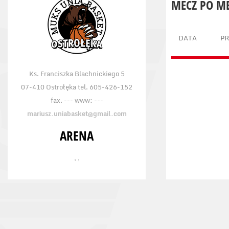
MECZ PO M
DATA
P
Ks. Franciszka Blachnickiego 5
07-410 Ostrołęka tel. 605-426-152
fax. --- www: ---
mariusz.uniabasket@gmail.com
ARENA
, ,