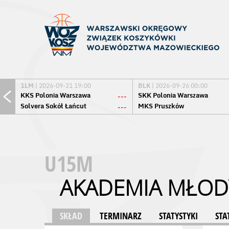
1LM
| 2026-09-21 19:00
BLK
| 2026-09-26 00:00
KKS Polonia Warszawa
SKK Polonia Warszawa
---
Solvera Sokół Łańcut
MKS Pruszków
---
U15M
AKADEMIA MŁOD
SKŁAD
TERMINARZ
STATYSTYKI
STA