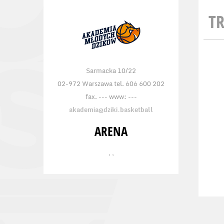
TR
Sarmacka 10/22
02-972 Warszawa tel. 606 600 202
fax. --- www: ---
akademia@dziki.basketball
ARENA
, ,