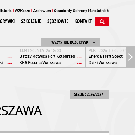
istoria
WZKosze
Archiwum
Standardy Ochrony Małoletnich
GRYWKI
SZKOLENIE
SĘDZIOWIE
KONTAKT
WSZYSTKIE ROZGRYWKI
1LM
| 2026-09-26 18:00
PLK
| 2026-10-02 20:15
Datzzy Kotwica Port Kołobrzeg
Energa Trefl Sopot
---
---
ki
KKS Polonia Warszawa
Dziki Warszawa
---
---
SEZON: 2026/2027
RSZAWA