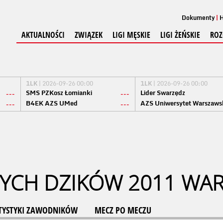
Dokumenty
H
AKTUALNOŚCI
ZWIĄZEK
LIGI MĘSKIE
LIGI ŻEŃSKIE
ROZ
1LK
| 2026-09-26 00:00
1LK
| 2026-09-26 00:00
SMS PZKosz Łomianki
Lider Swarzędz
---
---
B4EK AZS UMed
AZS Uniwersytet Warszaws
---
---
YCH DZIKÓW 2011 WA
TYSTYKI ZAWODNIKÓW
MECZ PO MECZU