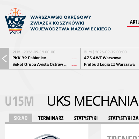
AKT
2LM
| 2026-09-19 00:00
2LM
| 2026-09-19 00:00
PKK 99 Pabianice
AZS AWF Warszawa
---
Sokół Grupa Avista Ostrów Maz.
Profbud Legia II Warszawa
---
U15M
UKS MECHANIA
SKŁAD
TERMINARZ
STATYSTYKI
STATYSTYKI 