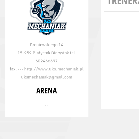
TRENER
Broniewskiego 14
15-959 Białystok Białystok tel.
602466697
fax. ---
http://www.uks.mechaniak.pl
uksmechaniak@gmail.com
ARENA
, ,